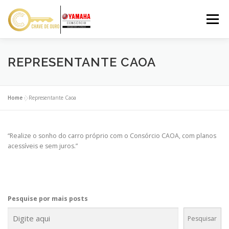
Pular
para
Menu
o
conteúdo
VANTAGENS
SOBRE NÓS
RESPONSÁVEL
REPRESENTANTE CAOA
SIMULAR
CONTATO
Home
»
Representante Caoa
SOLICITAR PROPOSTA
“Realize o sonho do carro próprio com o Consórcio CAOA, com planos
acessíveis e sem juros.”
Pesquise por mais posts
Pesquisar