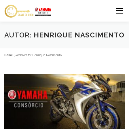
Pular
para
Menu
o
conteúdo
VANTAGENS
SOBRE NÓS
RESPONSÁVEL
AUTOR:
HENRIQUE NASCIMENTO
SIMULAR
CONTATO
Home
»
Archives for Henrique Nascimento
SOLICITAR PROPOSTA