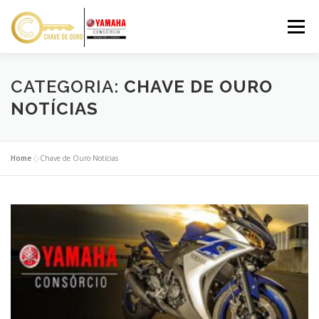
Pular
para
Menu
o
conteúdo
VANTAGENS
SOBRE NÓS
RESPONSÁVEL
CATEGORIA:
CHAVE DE OURO
NOTÍCIAS
SIMULAR
CONTATO
Home
»
Chave de Ouro Notícias
SOLICITAR PROPOSTA